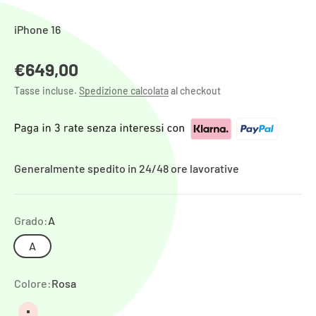
iPhone 16
Prezzo scontato
€649,00
Tasse incluse.
Spedizione calcolata
al checkout
Generalmente spedito in 24/48 ore lavorative
Grado:
A
A
Colore:
Rosa