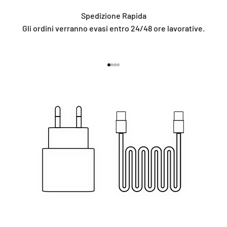
Spedizione Rapida
Gli ordini verranno evasi entro 24/48 ore lavorative.
Vai all'articolo 1
Vai all'articolo 2
Vai all'articolo 3
Vai all'articolo 4