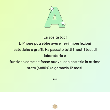
La scelta top!
L'iPhone potrebbe avere lievi imperfezioni
estetiche o graffi. Ha passato tutti i nostri test di
laboratorio e
funziona come se fosse nuovo, con batteria in ottimo
stato (>=80%) e garanzia 12 mesi.
Vai all'articolo 1
Vai all'articolo 2
Vai all'articolo 3