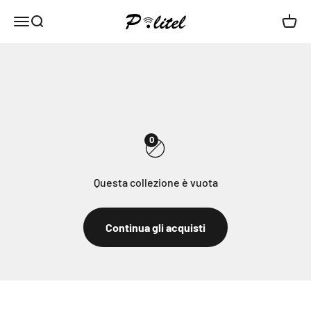
Vai al contenuto
Politel
Menù
Cerca
Carrel
0
Questa collezione è vuota
Continua gli acquisti